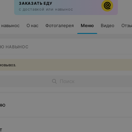
ЗАКАЗАТЬ ЕДУ
с доставкой или навынос
 навынос
О нас
Фотогалерея
Меню
Видео
Отз
Ю НАВЫНОС
мовывоз.
ню
т