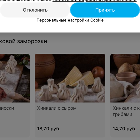
Отклонить
Принять
Персональные настройки Cookie
ковой заморозки
лисски
Хинкали с сыром
Хинкали с 
грибами
18,70 руб.
14,70 руб.