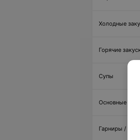
Холодные зак
Горячие закус
Супы
Основные блю
Гарниры / Доп