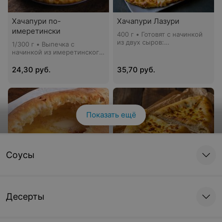
Хачапури по-
Хачапури Лазури
имеретински
400 г • Готовят с начинкой
из двух сыров:
1/300 г • Выпечка с
имеретинского и сулугуни
начинкой из имеретинского
сыра
24,30 руб.
35,70 руб.
Показать ещё
Соусы
Хачапури по-аджарски
Хачапури от бабушки
Тины
245 г • Выпекается в печи в
форме лодочки с начинкой
Десерты
460 г • Выпекается в форме
из имеретинского сыра. По
лодочки с начинкой из двух
готовности в
видов сыра имеретинского
расплавленный сыр
и сулугуни. Завернут с двух