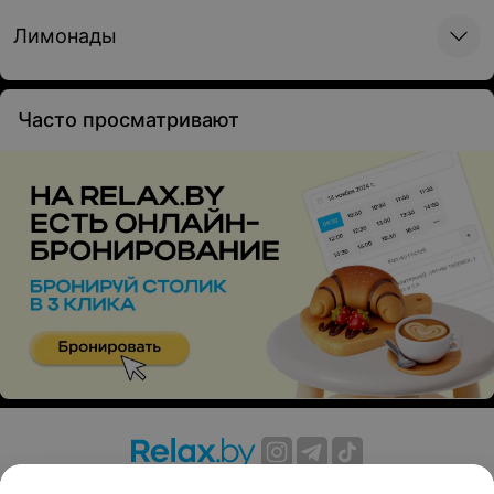
25,90 руб.
26,90 руб.
добавляется масло и яйцо
сторон с добавлением
пикантного чашушули из
Лимонады
гибов и ломтиков бекона
Часто просматривают
Пхловани
Грузинский хлеб «Шоти»
1/300 г • Выпечка с
80 г
начинкой из имеритинского
сыра и шпината
23,70 руб.
3,70 руб.
О проекте
Новости проекта
Размещение рекламы