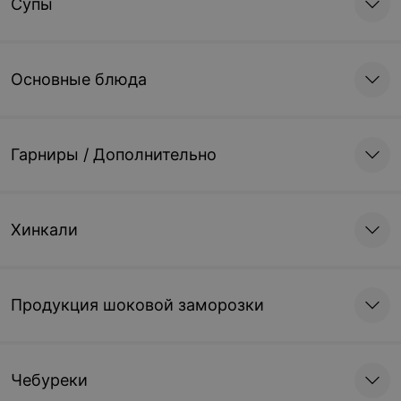
«‎Кубдари» — выпечка с
Супы
начинкой из
мелкорубленной говядины
и свинины, болгарского
перца, кинза и чеснок (280
г)
Основные блюда
Гарниры / Дополнительно
Хинкали
Продукция шоковой заморозки
Чебуреки