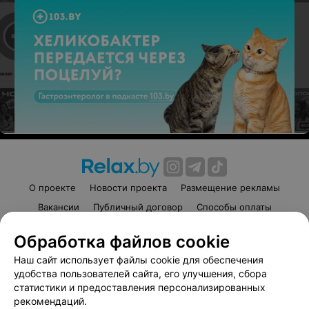
О проекте
Новости проекта
Размещение рекламы
Вакансии
Публичный договор
Способы оплаты
Публичный договор по использованию сервиса
Обработка файлов cookie
«Афиша»
Наш сайт использует файлы cookie для обеспечения
Пользовательское соглашение
удобства пользователей сайта, его улучшения, сбора
Написать в поддержку
статистики и предоставления персонализированных
Связаться по вопросам сотрудничества
рекомендаций.