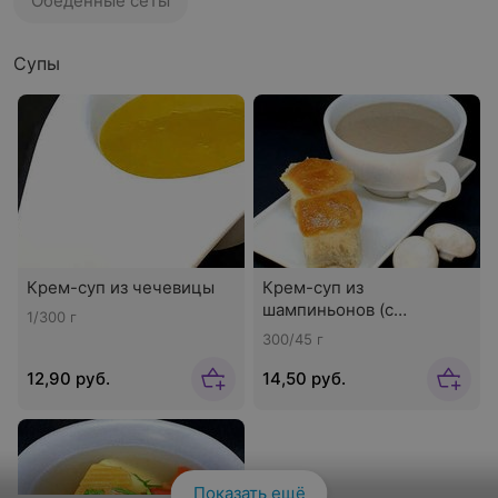
Обеденные сеты
Супы
Крем-суп из чечевицы
Крем-суп из
шампиньонов (с
1/300 г
пампушками)
300/45 г
12,90 руб.
14,50 руб.
Показать ещё
Смотреть все