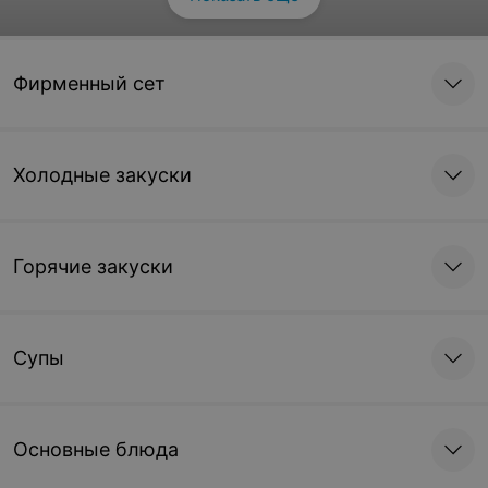
Фирменный сет
Говяжий бульон
250/2 г
Холодные закуски
16,30 руб.
Горячие закуски
Супы
Основные блюда