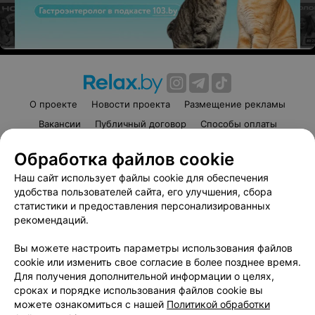
О проекте
Новости проекта
Размещение рекламы
Вакансии
Публичный договор
Способы оплаты
Публичный договор по использованию сервиса
Обработка файлов cookie
«Афиша»
Наш сайт использует файлы cookie для обеспечения
Пользовательское соглашение
удобства пользователей сайта, его улучшения, сбора
Написать в поддержку
статистики и предоставления персонализированных
Связаться по вопросам сотрудничества
рекомендаций.
Написать руководителю relax.by
Вы можете настроить параметры использования файлов
Персональные настройки cookie
cookie или изменить свое согласие в более позднее время.
Для получения дополнительной информации о целях,
Обработка персональных данных
сроках и порядке использования файлов cookie вы
можете ознакомиться с нашей
Политикой обработки